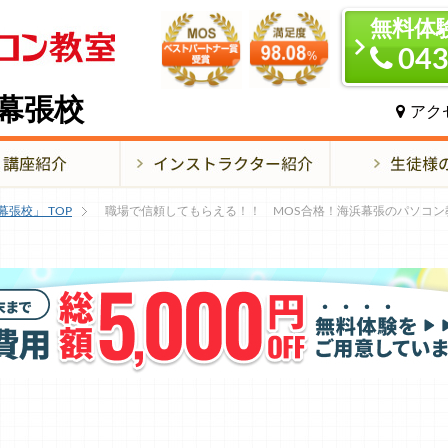
無料体
043
幕張校
アク
幕張校」
TOP
職場で信頼してもらえる！！ MOS合格！海浜幕張のパソコン